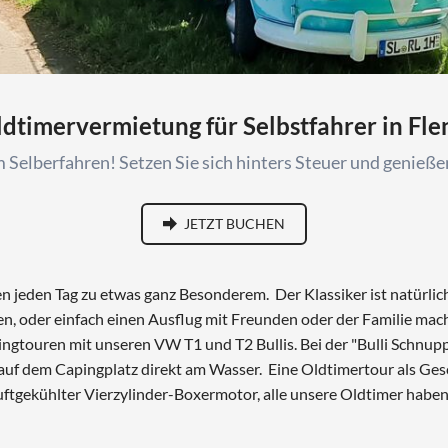
ldtimervermietung für Selbstfahrer in Fle
 Selberfahren! Setzen Sie sich hinters Steuer und genießen
des 190 D Babybenz
JETZT BUCHEN
 jeden Tag zu etwas ganz Besonderem. Der Klassiker ist natürlich
n, oder einfach einen Ausflug mit Freunden oder der Familie mache
ngtouren mit unseren VW T1 und T2 Bullis. Bei der "Bulli Schnup
auf dem Capingplatz direkt am Wasser. Eine Oldtimertour als Gesch
uftgekühlter Vierzylinder-Boxermotor, alle unsere Oldtimer habe