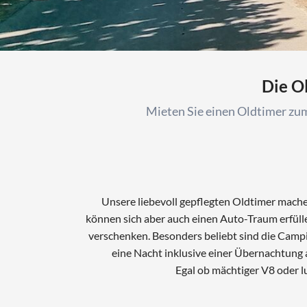
r 1
Die O
Mieten Sie einen Oldtimer zum
VW Bulli T2b '76
Merce
Unsere liebevoll gepflegten Oldtimer machen
können sich aber auch einen Auto-Traum erfülle
verschenken. Besonders beliebt sind die Campi
eine Nacht inklusive einer Übernachtung 
Egal ob mächtiger V8 oder l