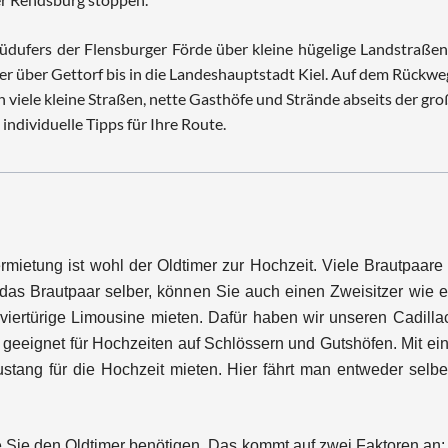
 Südufers der Flensburger Förde über kleine hügelige Landstraße
er über Gettorf bis in die Landeshauptstadt Kiel. Auf dem Rückwe
n viele kleine Straßen, nette Gasthöfe und Strände abseits der gr
dividuelle Tipps für Ihre Route.
mietung ist wohl der Oldtimer zur Hochzeit. Viele Brautpaare 
 das Brautpaar selber, können Sie auch einen Zweisitzer wie e
e viertürige Limousine mieten. Dafür haben wir unseren Cadil
t geeignet für Hochzeiten auf Schlössern und Gutshöfen. Mit e
ustang für die Hochzeit mieten. Hier fährt man entweder selber
ge Sie den Oldtimer benötigen. Das kommt auf zwei Faktoren an: