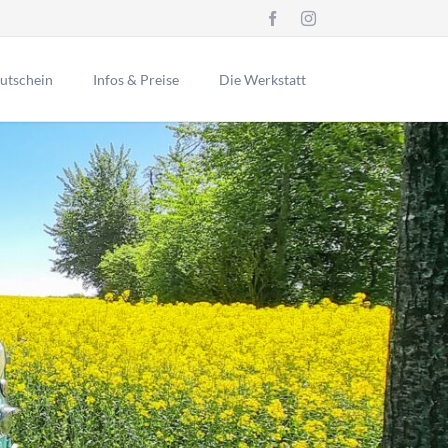
Navigation
überspringen
utschein
Infos & Preise
Die Werkstatt
eitere Informationen
Mercedes 200 D Heckflosse
mpressum
atenschutz
echtliche Hinweise
VW Bulli T2a '69